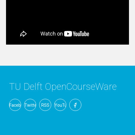
TU Delft OpenCourseWare
Facebook
Twitter
RSS
YouTube
TU
Delft