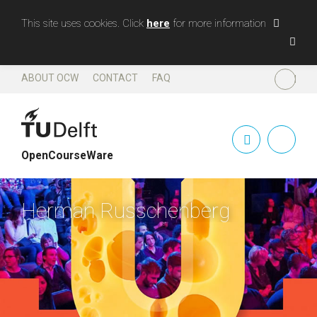
This site uses cookies. Click
here
for more information
ABOUT OCW
CONTACT
FAQ
SHARE
OpenCourseWare
Herman Russchenberg