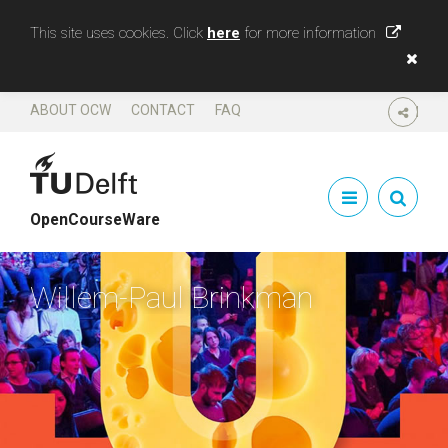
This site uses cookies. Click
here
for more information
ABOUT OCW
CONTACT
FAQ
SHARE
OpenCourseWare
Willem-Paul Brinkman