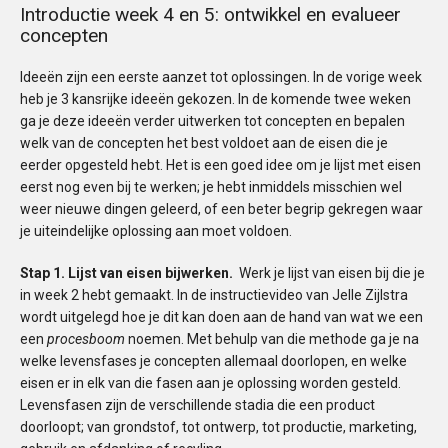
Introductie week 4 en 5: ontwikkel en evalueer
concepten
Ideeën zijn een eerste aanzet tot oplossingen. In de vorige week
heb je 3 kansrijke ideeën gekozen. In de komende twee weken
ga je deze ideeën verder uitwerken tot concepten en bepalen
welk van de concepten het best voldoet aan de eisen die je
eerder opgesteld hebt. Het is een goed idee om je lijst met eisen
eerst nog even bij te werken; je hebt inmiddels misschien wel
weer nieuwe dingen geleerd, of een beter begrip gekregen waar
je uiteindelijke oplossing aan moet voldoen.
Stap 1. Lijst van eisen bijwerken.
Werk je lijst van eisen bij die je
in week 2 hebt gemaakt. In de instructievideo van Jelle Zijlstra
wordt uitgelegd hoe je dit kan doen aan de hand van wat we een
een
procesboom
noemen. Met behulp van die methode ga je na
welke levensfases je concepten allemaal doorlopen, en welke
eisen er in elk van die fasen aan je oplossing worden gesteld.
Levensfasen zijn de verschillende stadia die een product
doorloopt; van grondstof, tot ontwerp, tot productie, marketing,