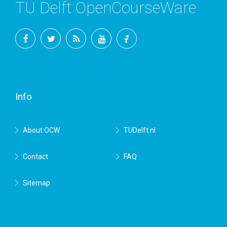
TU Delft OpenCourseWare
Facebook
Twitter
RSS
YouTube
TU
Delft
Info
About OCW
TUDelft.nl
Contact
FAQ
Sitemap