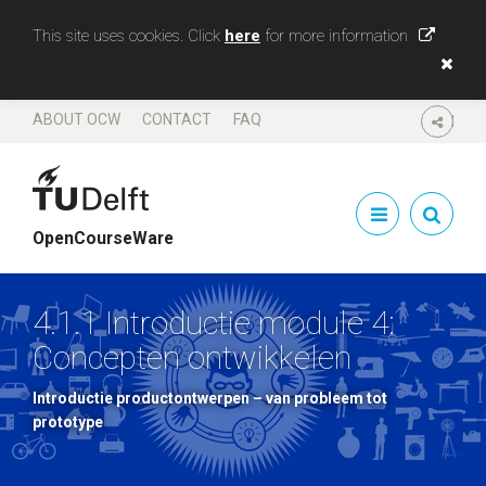
This site uses cookies. Click
here
for more information
ABOUT OCW
CONTACT
FAQ
SHARE
OpenCourseWare
4.1.1 Introductie module 4:
Concepten ontwikkelen
Introductie productontwerpen – van probleem tot
prototype