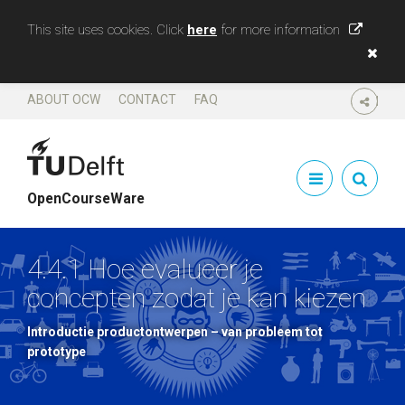
This site uses cookies. Click
here
for more information
ABOUT OCW
CONTACT
FAQ
SHARE
OpenCourseWare
4.4.1 Hoe evalueer je
concepten zodat je kan kiezen
Introductie productontwerpen – van probleem tot
prototype