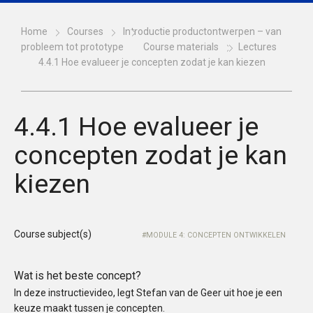
Home
Courses
Introductie productontwerpen – van
probleem tot prototype
Course materials
Lectures
4.4.1 Hoe evalueer je concepten zodat je kan kiezen
4.4.1 Hoe evalueer je
concepten zodat je kan
kiezen
Course subject(s)
MODULE 4: CONCEPTEN ONTWIKKELEN
Wat is het beste concept?
In deze instructievideo, legt Stefan van de Geer uit hoe je een
keuze maakt tussen je concepten.