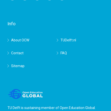
Facebook
Twitter
RSS
YouTube
TU
Delft
Info
About OCW
TUDelft.nl
Contact
FAQ
Sitemap
TU Delft is sustaining member of
Open Education Global
.