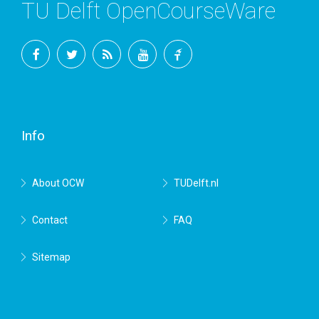
TU Delft OpenCourseWare
Facebook
Twitter
RSS
YouTube
TU
Delft
Info
About OCW
TUDelft.nl
Contact
FAQ
Sitemap