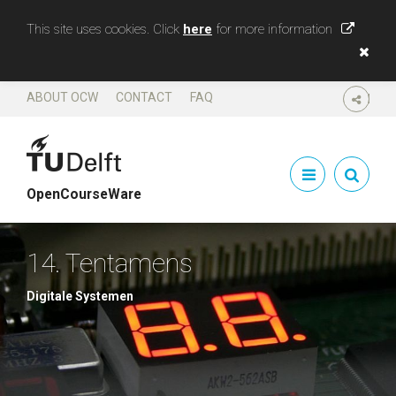
This site uses cookies. Click
here
for more information
ABOUT OCW
CONTACT
FAQ
SHARE
OpenCourseWare
14. Tentamens
Digitale Systemen