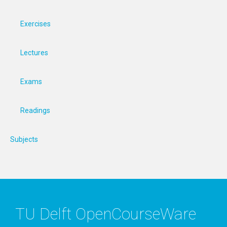
Exercises
Lectures
Exams
Readings
Subjects
TU Delft OpenCourseWare