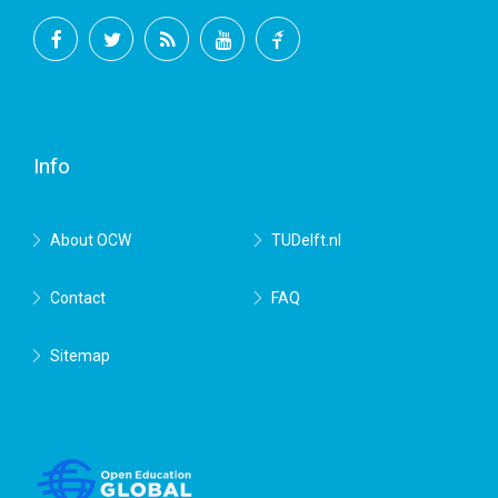
Facebook
Twitter
RSS
YouTube
TU
Delft
Info
About OCW
TUDelft.nl
Contact
FAQ
Sitemap