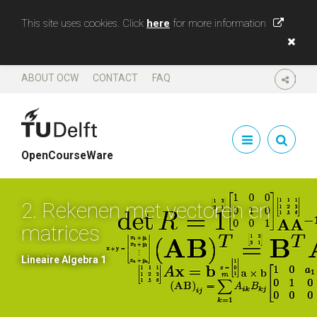
This site uses cookies. Click
here
for more information
ABOUT OCW
CONTACT
FAQ
SHARE
OpenCourseWare
2. Rekenen met vectoren en
matrices
Lineaire Algebra 1