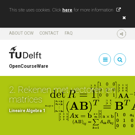
This site uses cookies. Click
here
for more information
ABOUT OCW
CONTACT
FAQ
SHARE
OpenCourseWare
2. Rekenen met vectoren en
matrices
Lineaire Algebra 1