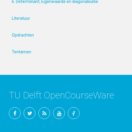
6. Determinant, Eigenwaarde en diagonalisatie
Literatuur
Opdrachten
Tentamen
TU Delft OpenCourseWare
Facebook
Twitter
RSS
YouTube
TU