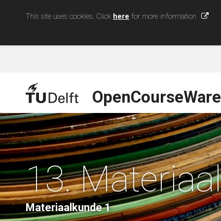
This site uses cookies. Click
here
for more information
OpenCourseWare
13. Materiaa
Materiaalkunde 1