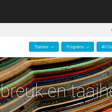
Themes
Programs
All C
lbreuk en taaih