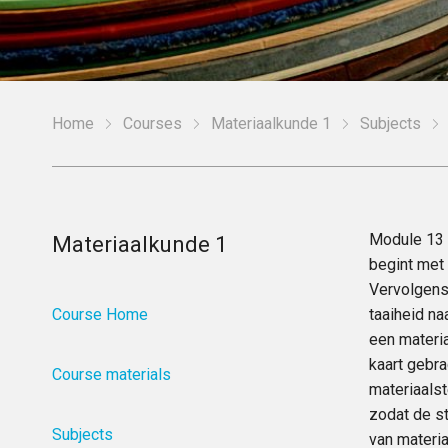
Home
Courses
Materiaalkunde 1
Subjects
Module 13 
Materiaalkunde 1
begint met 
Vervolgens
Course Home
taaiheid na
een materia
kaart gebra
Course materials
materiaals
zodat de st
Subjects
van materia