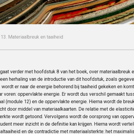
13. Materiaalbreuk en taaiheid
gaat verder met hoofdstuk 8 van het boek, over materiaalbreuk 
een herhaling van de introductie van dit hoofdstuk, zoals gegeve
 wordt er naar de energie behorend bij taaiheid gekeken en kom
ar voren: oppervlakte energie. Er wordt dus verschil gemaakt tu
al (module 12) en de oppervlakte energie. Hierna wordt de breuk
cht door middel van materiaalkaarten. De relatie met de elastici
terkte wordt getoond. Vervolgens wordt de oorsprong van opperv
udent meer inzicht in de definitie kan krijgen. Hierna wordt vert
altaaiheid en de contradictie met materiaalsterkte: het maximal