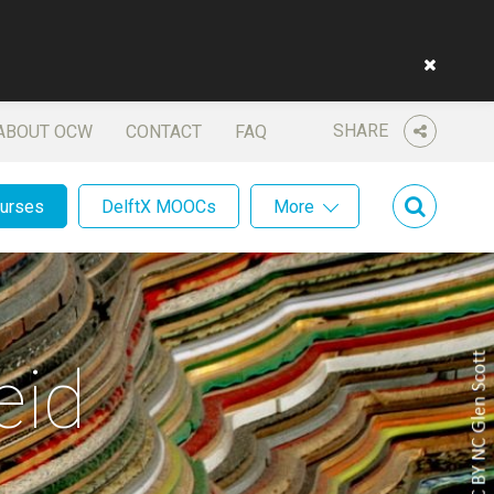
SHARE
ABOUT OCW
CONTACT
FAQ
ourses
DelftX MOOCs
More
eid