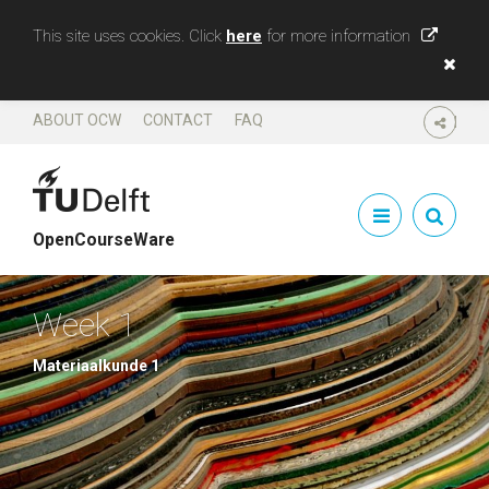
This site uses cookies. Click
here
for more information
ABOUT OCW
CONTACT
FAQ
SHARE
OpenCourseWare
Week 1
Materiaalkunde 1