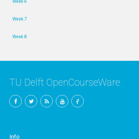
Week 6
Week 7
Week 8
TU Delft OpenCourseWare
Facebook
Twitter
RSS
YouTube
TU
Delft
Info