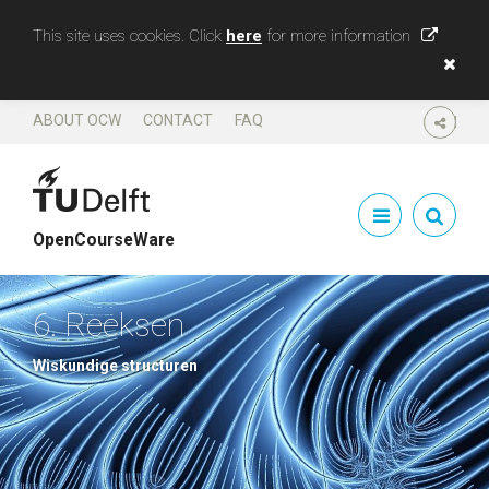
This site uses cookies. Click
here
for more information
ABOUT OCW
CONTACT
FAQ
SHARE
OpenCourseWare
6. Reeksen
Wiskundige structuren