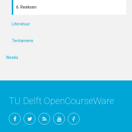
6. Reeksen
Literatuur
Tentamens
Weeks
TU Delft OpenCourseWare
Facebook
Twitter
RSS
YouTube
TU