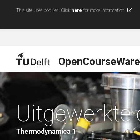
This site uses cookies. Click
here
for more information
OpenCourseWare
Uitgewerkte
Thermodynamica 1