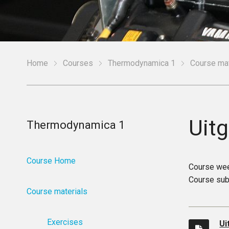
Home
Courses
Thermodynamica 1
Course mat
Uit
Thermodynamica 1
Course Home
Course we
Course sub
Course materials
Exercises
Ui