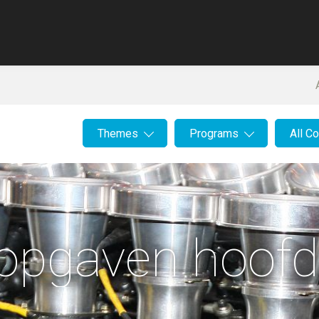
Themes
Programs
All C
 opgaven hoofd