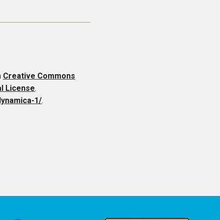
a
Creative Commons
al License
.
dynamica-1/
.