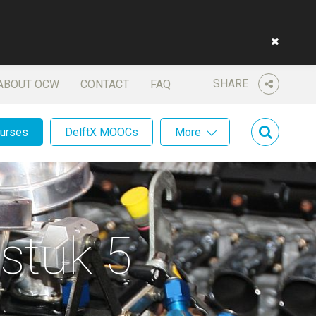
SHARE
ABOUT OCW
CONTACT
FAQ
ourses
DelftX MOOCs
More
stuk 5