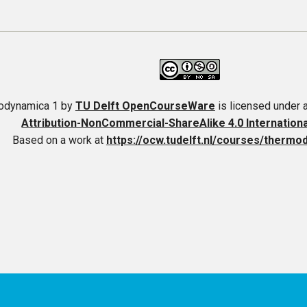
odynamica 1
by
TU Delft OpenCourseWare
is licensed under 
Attribution-NonCommercial-ShareAlike 4.0 Internation
Based on a work at
https://ocw.tudelft.nl/courses/thermo