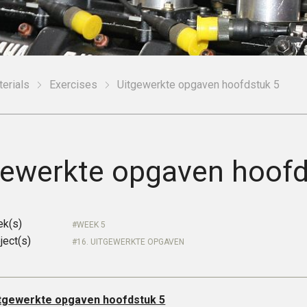
erials
Exercises
Uitgewerkte opgaven hoofdstuk 5
gewerkte opgaven hoofd
ek(s)
WEEK 5
ject(s)
16. UITGEWERKTE OPGAVEN
tgewerkte opgaven hoofdstuk 5