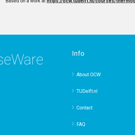
Based on a work at
https://ocw.tudelft.nl/courses/thermo
Info
rseWare
About OCW
TUDelft.nl
Contact
FAQ