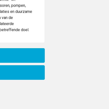
ssoren, pompen,
allaties en duurzame
n van de
lateerde
betreffende doel.