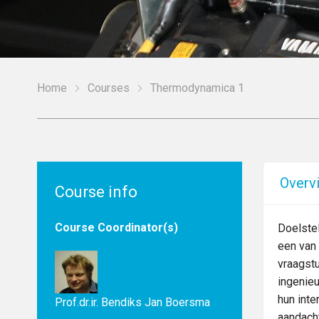
Home
Courses
Thermodynamica 1
Overv
Course info
Course Coordinator(s)
Doelstel
een van
vraagstu
ingenie
hun int
Prof.dr.ir. Bendiks Jan Boersma
aandach