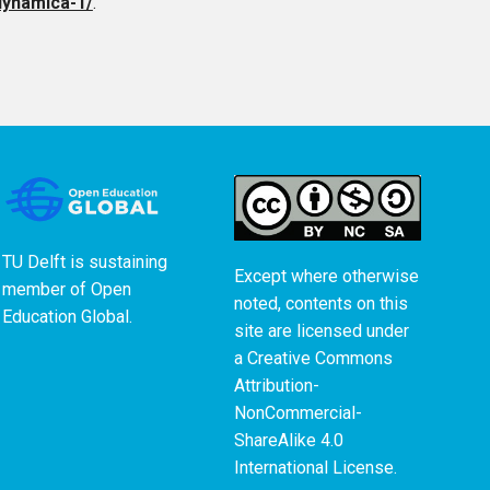
dynamica-1/
.
TU Delft is sustaining
Except where otherwise
member of
Open
noted, contents on this
Education Global
.
site are licensed under
a
Creative Commons
Attribution-
NonCommercial-
ShareAlike 4.0
International License
.