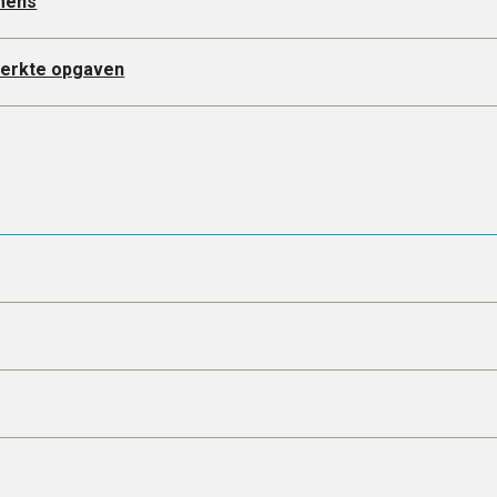
mens
werkte opgaven