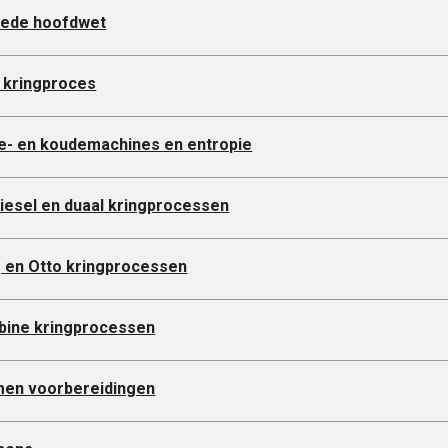
eede hoofdwet
t kringproces
e- en koudemachines en entropie
Diesel en duaal kringprocessen
ng en Otto kringprocessen
rbine kringprocessen
men voorbereidingen