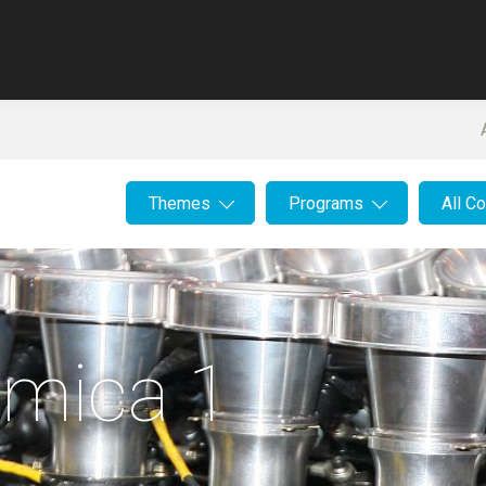
Themes
Programs
All C
mica 1