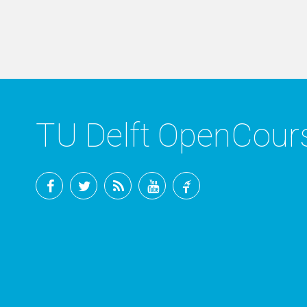
TU Delft OpenCou
Facebook
Twitter
RSS
YouTube
TU
Delft