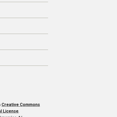
a
Creative Commons
al License
.