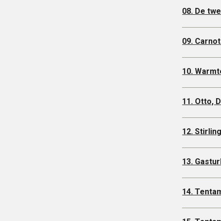
08. De tw
09. Carno
10. Warmt
11. Otto, 
12. Stirli
13. Gastu
14. Tenta