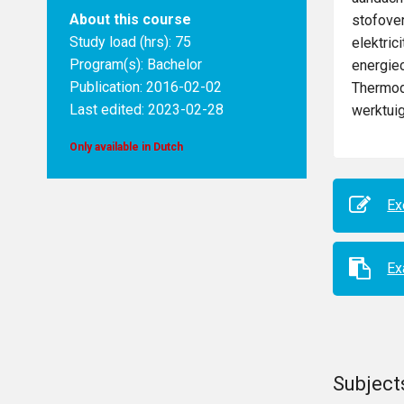
About this course
stofove
Study load (hrs): 75
elektric
Program(s):
Bachelor
energiec
Publication: 2016-02-02
Thermod
Last edited: 2023-02-28
werktui
Only available in Dutch
Ex
E
Subject