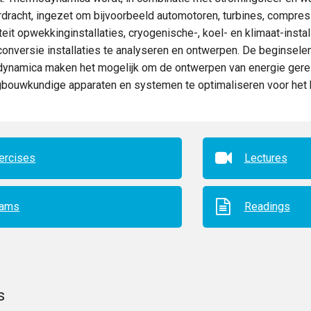
rdracht, ingezet om bijvoorbeeld automotoren, turbines, compre
iteit opwekkinginstallaties, cryogenische-, koel- en klimaat-inst
onversie installaties te analyseren en ontwerpen. De beginsele
ynamica maken het mogelijk om de ontwerpen van energie gere
gbouwkundige apparaten en systemen te optimaliseren voor het 
ercises
Lectures
xams
Readings
s