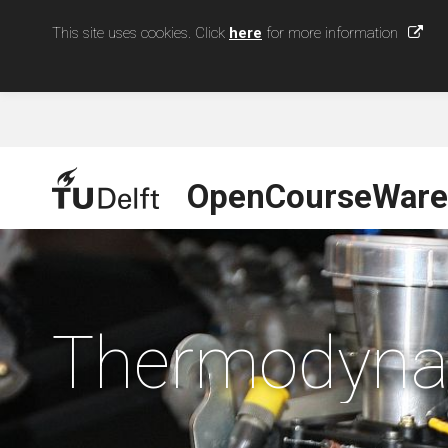
This site uses cookies. Click
here
for more information
OpenCourseWare
Thermodyna