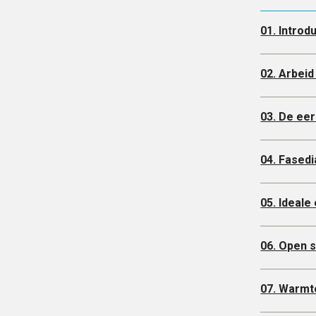
01. Introd
02. Arbeid
03. De ee
04. Fase
05. Ideale
06. Open 
07. Warmt