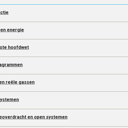
uctie
 en energie
rste hoofdwet
diagrammen
 en reële gassen
systemen
eoverdracht en open systemen