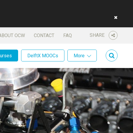
SHARE
ABOUT OCW
CONTACT
FAQ
ourses
DelftX MOOCs
More